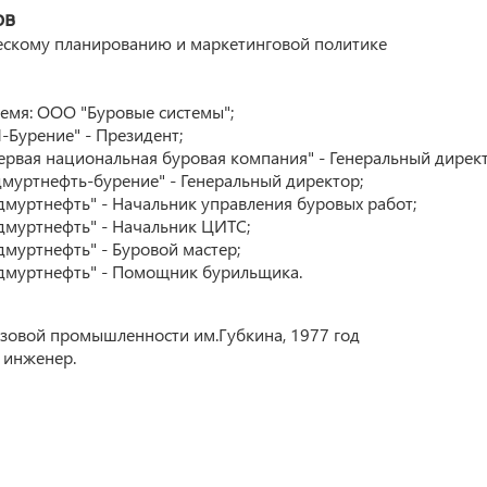
ов
ескому планированию и маркетинговой политике
ремя: ООО "Буровые системы";
-Бурение" - Президент;
Первая национальная буровая компания" - Генеральный директ
дмуртнефть-бурение" - Генеральный директор;
Удмуртнефть" - Начальник управления буровых работ;
Удмуртнефть" - Начальник ЦИТС;
дмуртнефть" - Буровой мастер;
Удмуртнефть" - Помощник бурильщика.
азовой промышленности им.Губкина, 1977 год
 инженер.