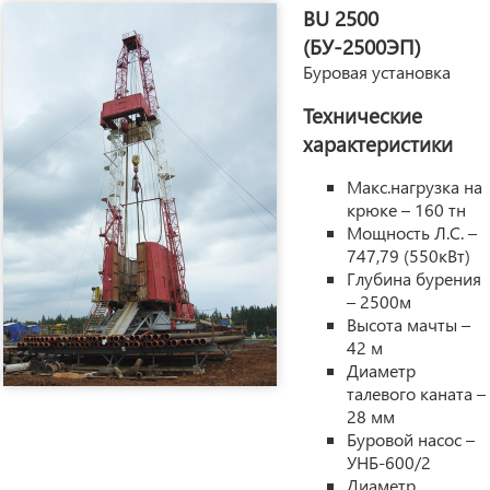
BU 2500
(БУ-2500ЭП)
Буровая установка
Технические
характеристики
Макс.нагрузка на
крюке – 160 тн
Мощность Л.С. –
747,79 (550кВт)
Глубина бурения
– 2500м
Высота мачты –
42 м
Диаметр
талевого каната –
28 мм
Буровой насос –
УНБ-600/2
Диаметр